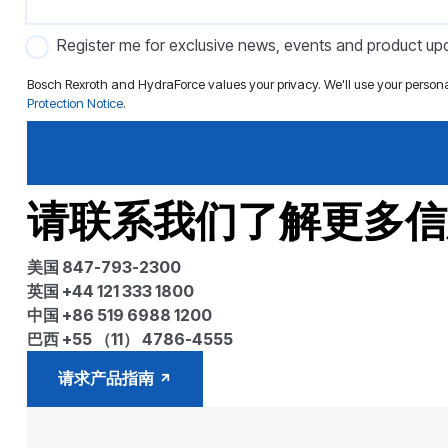
Register me for exclusive news, events and product up
Bosch Rexroth and HydraForce values your privacy. We'll use your person
Protection Notice
.
请联系我们了解更多信
美国 847-793-2300
英国 +44 121 333 1800
中国 +86 519 6988 1200
巴西 +55 （11） 4786-4555
请求产品指南