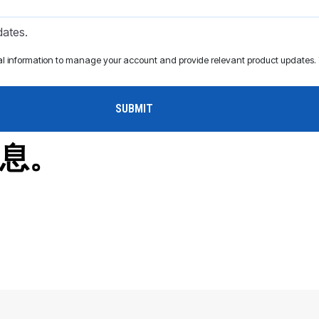
dates.
al information to manage your account and provide relevant product updates. Y
息。