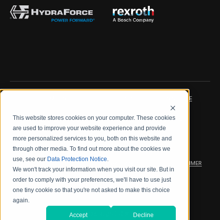
IMPRINT
DATA PROTECTION NOTICE
This website stores cookies on your computer. These cookies
LEGAL NOTICE
TERMS & CONDITIONS
are used to improve your website experience and provide
more personalized services to you, both on this website and
QUALITY CERTIFICATIONS
CODE OF CONDUCT
through other media. To find out more about the cookies we
use, see our
Data Protection Notice
.
PRODUCT SECURITY
WARRANTY/PRODUCT DISCLAIMER
We won't track your information when you visit our site. But in
order to comply with your preferences, we'll have to use just
WEB ACCESSIBILITY
one tiny cookie so that you're not asked to make this choice
again.
2026 海德拉福斯公司
Accept
Decline