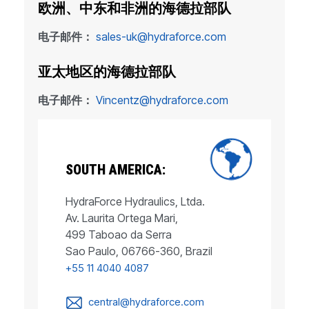
欧洲、中东和非洲的海德拉部队
电子邮件：
sales-uk@hydraforce.com
亚太地区的海德拉部队
电子邮件：
Vincentz@hydraforce.com
SOUTH AMERICA:
HydraForce Hydraulics, Ltda.
Av. Laurita Ortega Mari,
499 Taboao da Serra
Sao Paulo, 06766-360, Brazil
+55 11 4040 4087
central@hydraforce.com