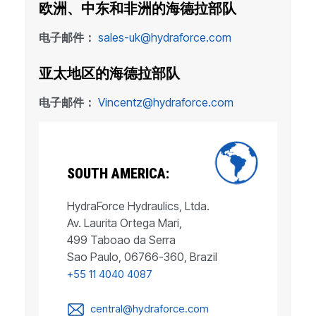
欧洲、中东和非洲的海德拉部队
电子邮件：
sales-uk@hydraforce.com
亚太地区的海德拉部队
电子邮件：
Vincentz@hydraforce.com
SOUTH AMERICA:
HydraForce Hydraulics, Ltda.
Av. Laurita Ortega Mari,
499 Taboao da Serra
Sao Paulo, 06766-360, Brazil
+55 11 4040 4087
central@hydraforce.com