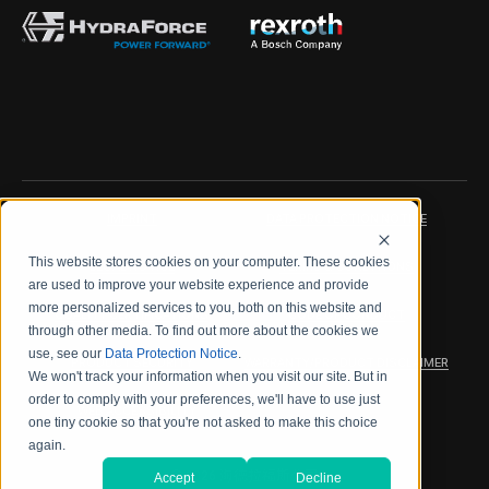
IMPRINT
DATA PROTECTION NOTICE
This website stores cookies on your computer. These cookies
LEGAL NOTICE
TERMS & CONDITIONS
are used to improve your website experience and provide
more personalized services to you, both on this website and
QUALITY CERTIFICATIONS
CODE OF CONDUCT
through other media. To find out more about the cookies we
use, see our
Data Protection Notice
.
PRODUCT SECURITY
WARRANTY/PRODUCT DISCLAIMER
We won't track your information when you visit our site. But in
order to comply with your preferences, we'll have to use just
WEB ACCESSIBILITY
one tiny cookie so that you're not asked to make this choice
again.
2026 海德拉福斯公司
Accept
Decline