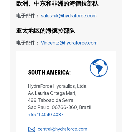
欧洲、中东和非洲的海德拉部队
电子邮件：
sales-uk@hydraforce.com
亚太地区的海德拉部队
电子邮件：
Vincentz@hydraforce.com
SOUTH AMERICA:
HydraForce Hydraulics, Ltda.
Av. Laurita Ortega Mari,
499 Taboao da Serra
Sao Paulo, 06766-360, Brazil
+55 11 4040 4087
central@hydraforce.com