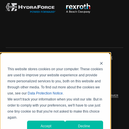
IMPRINT
DATA PROTECTION NOTICE
This website stores cookies on your computer. These cookies
LEGAL NOTICE
TERMS & CONDITIONS
are used to improve your website experience and provide
more personalized services to you, both on this website and
QUALITY CERTIFICATIONS
CODE OF CONDUCT
through other media. To find out more about the cookies we
use, see our
Data Protection Notice
.
PRODUCT SECURITY
WARRANTY/PRODUCT DISCLAIMER
We won't track your information when you visit our site. But in
order to comply with your preferences, we'll have to use just
WEB ACCESSIBILITY
one tiny cookie so that you're not asked to make this choice
again.
2026 海德拉福斯公司
Accept
Decline