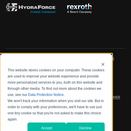
IMPRINT
DATA PROTECTION NOTICE
This website stores cookies on your computer. These cookies
LEGAL NOTICE
TERMS & CONDITIONS
are used to improve your website experience and provide
more personalized services to you, both on this website and
QUALITY CERTIFICATIONS
CODE OF CONDUCT
through other media. To find out more about the cookies we
use, see our
Data Protection Notice
.
PRODUCT SECURITY
WARRANTY/PRODUCT DISCLAIMER
We won't track your information when you visit our site. But in
order to comply with your preferences, we'll have to use just
WEB ACCESSIBILITY
one tiny cookie so that you're not asked to make this choice
again.
2026 海德拉福斯公司
Accept
Decline