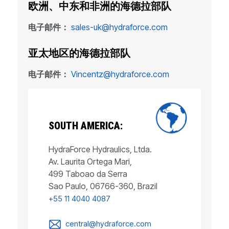
欧洲、中东和非洲的海德拉部队
电子邮件：
sales-uk@hydraforce.com
亚太地区的海德拉部队
电子邮件：
Vincentz@hydraforce.com
SOUTH AMERICA:
HydraForce Hydraulics, Ltda.
Av. Laurita Ortega Mari,
499 Taboao da Serra
Sao Paulo, 06766-360, Brazil
+55 11 4040 4087
central@hydraforce.com