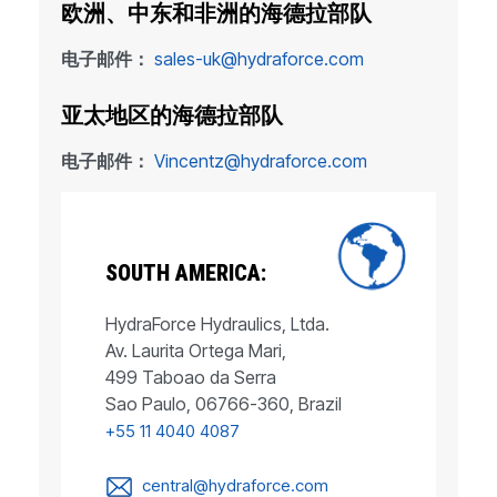
欧洲、中东和非洲的海德拉部队
电子邮件：
sales-uk@hydraforce.com
亚太地区的海德拉部队
电子邮件：
Vincentz@hydraforce.com
SOUTH AMERICA:
HydraForce Hydraulics, Ltda.
Av. Laurita Ortega Mari,
499 Taboao da Serra
Sao Paulo, 06766-360, Brazil
+55 11 4040 4087
central@hydraforce.com