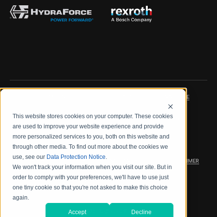
IMPRINT
DATA PROTECTION NOTICE
This website stores cookies on your computer. These cookies
LEGAL NOTICE
TERMS & CONDITIONS
are used to improve your website experience and provide
more personalized services to you, both on this website and
QUALITY CERTIFICATIONS
CODE OF CONDUCT
through other media. To find out more about the cookies we
use, see our
Data Protection Notice
.
PRODUCT SECURITY
WARRANTY/PRODUCT DISCLAIMER
We won't track your information when you visit our site. But in
order to comply with your preferences, we'll have to use just
WEB ACCESSIBILITY
one tiny cookie so that you're not asked to make this choice
again.
2026 海德拉福斯公司
Accept
Decline