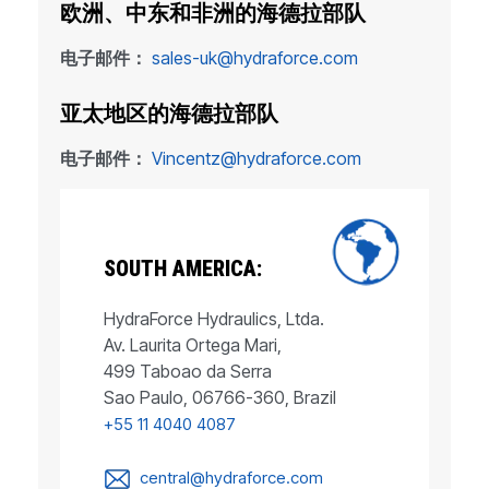
欧洲、中东和非洲的海德拉部队
电子邮件：
sales-uk@hydraforce.com
亚太地区的海德拉部队
电子邮件：
Vincentz@hydraforce.com
SOUTH AMERICA:
HydraForce Hydraulics, Ltda.
Av. Laurita Ortega Mari,
499 Taboao da Serra
Sao Paulo, 06766-360, Brazil
+55 11 4040 4087
central@hydraforce.com