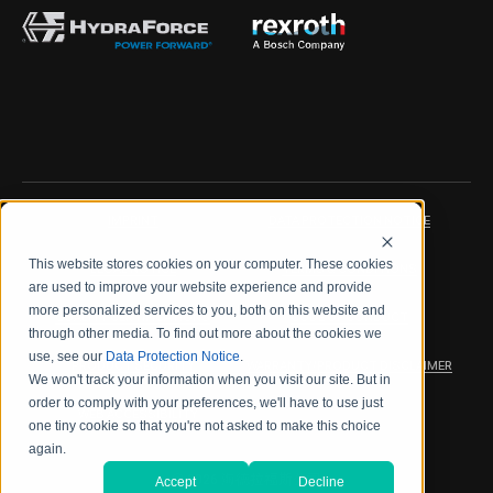
IMPRINT
DATA PROTECTION NOTICE
This website stores cookies on your computer. These cookies
LEGAL NOTICE
TERMS & CONDITIONS
are used to improve your website experience and provide
more personalized services to you, both on this website and
QUALITY CERTIFICATIONS
CODE OF CONDUCT
through other media. To find out more about the cookies we
use, see our
Data Protection Notice
.
PRODUCT SECURITY
WARRANTY/PRODUCT DISCLAIMER
We won't track your information when you visit our site. But in
order to comply with your preferences, we'll have to use just
WEB ACCESSIBILITY
one tiny cookie so that you're not asked to make this choice
again.
2026 海德拉福斯公司
Accept
Decline