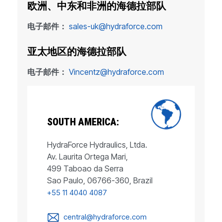
欧洲、中东和非洲的海德拉部队
电子邮件：
sales-uk@hydraforce.com
亚太地区的海德拉部队
电子邮件：
Vincentz@hydraforce.com
SOUTH AMERICA:
HydraForce Hydraulics, Ltda.
Av. Laurita Ortega Mari,
499 Taboao da Serra
Sao Paulo, 06766-360, Brazil
+55 11 4040 4087
central@hydraforce.com