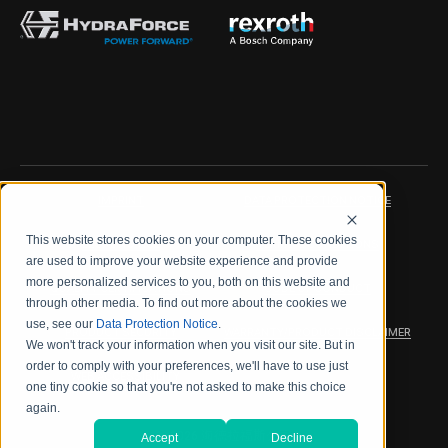
IMPRINT
DATA PROTECTION NOTICE
This website stores cookies on your computer. These cookies
LEGAL NOTICE
TERMS & CONDITIONS
are used to improve your website experience and provide
more personalized services to you, both on this website and
QUALITY CERTIFICATIONS
CODE OF CONDUCT
through other media. To find out more about the cookies we
use, see our
Data Protection Notice
.
PRODUCT SECURITY
WARRANTY/PRODUCT DISCLAIMER
We won't track your information when you visit our site. But in
order to comply with your preferences, we'll have to use just
WEB ACCESSIBILITY
one tiny cookie so that you're not asked to make this choice
again.
2026 海德拉福斯公司
Accept
Decline