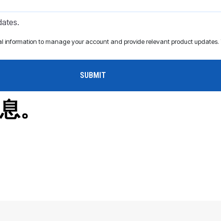
dates.
al information to manage your account and provide relevant product updates. Y
息。