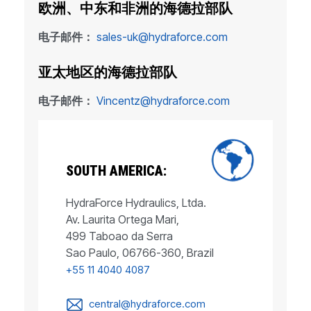
欧洲、中东和非洲的海德拉部队
电子邮件：
sales-uk@hydraforce.com
亚太地区的海德拉部队
电子邮件：
Vincentz@hydraforce.com
SOUTH AMERICA:
HydraForce Hydraulics, Ltda.
Av. Laurita Ortega Mari,
499 Taboao da Serra
Sao Paulo, 06766-360, Brazil
+55 11 4040 4087
central@hydraforce.com