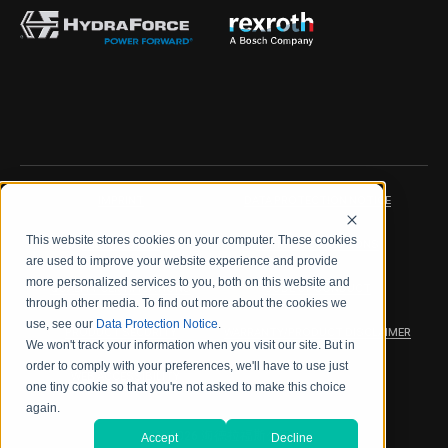
IMPRINT
DATA PROTECTION NOTICE
This website stores cookies on your computer. These cookies
LEGAL NOTICE
TERMS & CONDITIONS
are used to improve your website experience and provide
more personalized services to you, both on this website and
QUALITY CERTIFICATIONS
CODE OF CONDUCT
through other media. To find out more about the cookies we
use, see our
Data Protection Notice
.
PRODUCT SECURITY
WARRANTY/PRODUCT DISCLAIMER
We won't track your information when you visit our site. But in
order to comply with your preferences, we'll have to use just
WEB ACCESSIBILITY
one tiny cookie so that you're not asked to make this choice
again.
2026 海德拉福斯公司
Accept
Decline