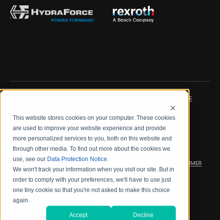
IMPRINT
DATA PROTECTION NOTICE
This website stores cookies on your computer. These cookies
LEGAL NOTICE
TERMS & CONDITIONS
are used to improve your website experience and provide
more personalized services to you, both on this website and
QUALITY CERTIFICATIONS
CODE OF CONDUCT
through other media. To find out more about the cookies we
use, see our
Data Protection Notice
.
PRODUCT SECURITY
WARRANTY/PRODUCT DISCLAIMER
We won't track your information when you visit our site. But in
order to comply with your preferences, we'll have to use just
WEB ACCESSIBILITY
one tiny cookie so that you're not asked to make this choice
again.
2026 海德拉福斯公司
Accept
Decline