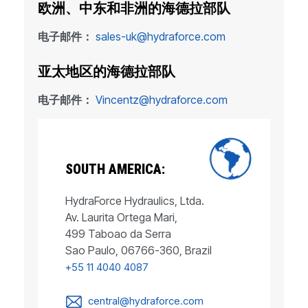
欧洲、中东和非洲的海德拉部队
电子邮件：
sales-uk@hydraforce.com
亚太地区的海德拉部队
电子邮件：
Vincentz@hydraforce.com
SOUTH AMERICA:
HydraForce Hydraulics, Ltda.
Av. Laurita Ortega Mari,
499 Taboao da Serra
Sao Paulo, 06766-360, Brazil
+55 11 4040 4087
central@hydraforce.com