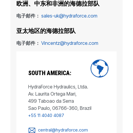
欧洲、中东和非洲的海德拉部队
电子邮件：
sales-uk@hydraforce.com
亚太地区的海德拉部队
电子邮件：
Vincentz@hydraforce.com
SOUTH AMERICA:
HydraForce Hydraulics, Ltda.
Av. Laurita Ortega Mari,
499 Taboao da Serra
Sao Paulo, 06766-360, Brazil
+55 11 4040 4087
central@hydraforce.com