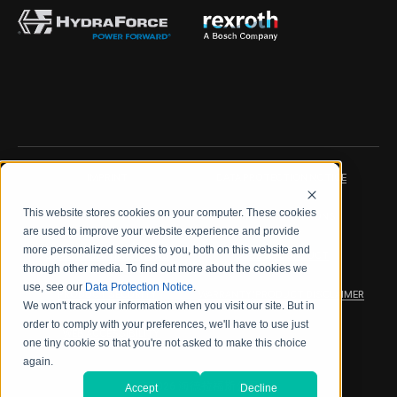
IMPRINT
DATA PROTECTION NOTICE
This website stores cookies on your computer. These cookies
LEGAL NOTICE
TERMS & CONDITIONS
are used to improve your website experience and provide
more personalized services to you, both on this website and
QUALITY CERTIFICATIONS
CODE OF CONDUCT
through other media. To find out more about the cookies we
use, see our
Data Protection Notice
.
PRODUCT SECURITY
WARRANTY/PRODUCT DISCLAIMER
We won't track your information when you visit our site. But in
order to comply with your preferences, we'll have to use just
WEB ACCESSIBILITY
one tiny cookie so that you're not asked to make this choice
again.
2026 海德拉福斯公司
Accept
Decline