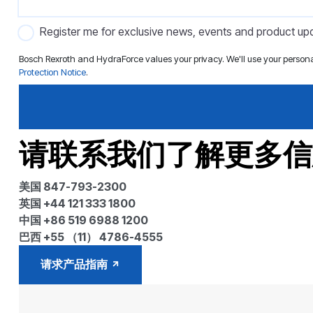
Register me for exclusive news, events and product up
Bosch Rexroth and HydraForce values your privacy. We'll use your person
Protection Notice
.
请联系我们了解更多信
美国 847-793-2300
英国 +44 121 333 1800
中国 +86 519 6988 1200
巴西 +55 （11） 4786-4555
请求产品指南