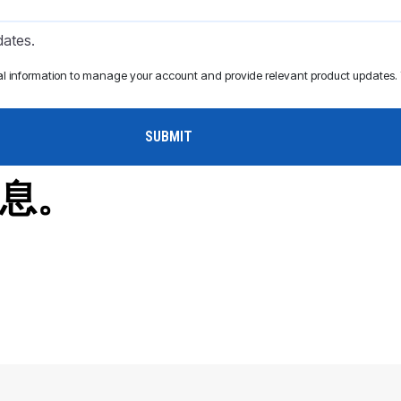
dates.
al information to manage your account and provide relevant product updates. Y
息。