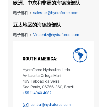
欧洲、中东和非洲的海德拉部队
电子邮件：
sales-uk@hydraforce.com
亚太地区的海德拉部队
电子邮件：
Vincentz@hydraforce.com
SOUTH AMERICA:
HydraForce Hydraulics, Ltda.
Av. Laurita Ortega Mari,
499 Taboao da Serra
Sao Paulo, 06766-360, Brazil
+55 11 4040 4087
central@hydraforce.com