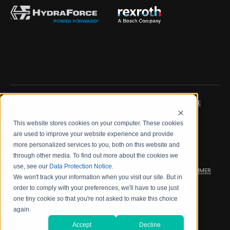
IMPRINT
DATA PROTECTION NOTICE
This website stores cookies on your computer. These cookies
LEGAL NOTICE
TERMS & CONDITIONS
are used to improve your website experience and provide
more personalized services to you, both on this website and
QUALITY CERTIFICATIONS
CODE OF CONDUCT
through other media. To find out more about the cookies we
use, see our
Data Protection Notice
.
PRODUCT SECURITY
WARRANTY/PRODUCT DISCLAIMER
We won't track your information when you visit our site. But in
order to comply with your preferences, we'll have to use just
WEB ACCESSIBILITY
one tiny cookie so that you're not asked to make this choice
again.
2026 海德拉福斯公司
Accept
Decline