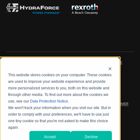
IMPRINT
DATA PROTECTION NOTICE
This website stores cookies on your computer. These cookies
LEGAL NOTICE
TERMS & CONDITIONS
are used to improve your website experience and provide
more personalized services to you, both on this website and
QUALITY CERTIFICATIONS
CODE OF CONDUCT
through other media. To find out more about the cookies we
use, see our
Data Protection Notice
.
PRODUCT SECURITY
WARRANTY/PRODUCT DISCLAIMER
We won't track your information when you visit our site. But in
order to comply with your preferences, we'll have to use just
WEB ACCESSIBILITY
one tiny cookie so that you're not asked to make this choice
again.
2026 海德拉福斯公司
Accept
Decline