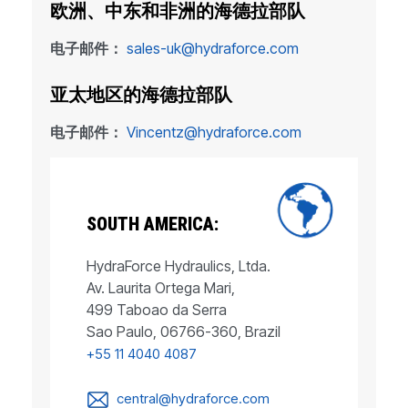
欧洲、中东和非洲的海德拉部队
电子邮件：
sales-uk@hydraforce.com
亚太地区的海德拉部队
电子邮件：
Vincentz@hydraforce.com
SOUTH AMERICA:
HydraForce Hydraulics, Ltda.
Av. Laurita Ortega Mari,
499 Taboao da Serra
Sao Paulo, 06766-360, Brazil
+55 11 4040 4087
central@hydraforce.com