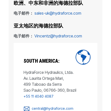
欧洲、中东和非洲的海德拉部队
电子邮件：
sales-uk@hydraforce.com
亚太地区的海德拉部队
电子邮件：
Vincentz@hydraforce.com
SOUTH AMERICA:
HydraForce Hydraulics, Ltda.
Av. Laurita Ortega Mari,
499 Taboao da Serra
Sao Paulo, 06766-360, Brazil
+55 11 4040 4087
central@hydraforce.com