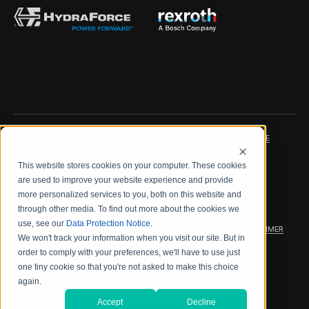
IMPRINT
DATA PROTECTION NOTICE
This website stores cookies on your computer. These cookies
LEGAL NOTICE
TERMS & CONDITIONS
are used to improve your website experience and provide
more personalized services to you, both on this website and
QUALITY CERTIFICATIONS
CODE OF CONDUCT
through other media. To find out more about the cookies we
use, see our
Data Protection Notice
.
PRODUCT SECURITY
WARRANTY/PRODUCT DISCLAIMER
We won't track your information when you visit our site. But in
order to comply with your preferences, we'll have to use just
WEB ACCESSIBILITY
one tiny cookie so that you're not asked to make this choice
again.
2026 海德拉福斯公司
Accept
Decline