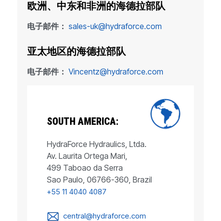
欧洲、中东和非洲的海德拉部队
电子邮件：
sales-uk@hydraforce.com
亚太地区的海德拉部队
电子邮件：
Vincentz@hydraforce.com
SOUTH AMERICA:
HydraForce Hydraulics, Ltda.
Av. Laurita Ortega Mari,
499 Taboao da Serra
Sao Paulo, 06766-360, Brazil
+55 11 4040 4087
central@hydraforce.com