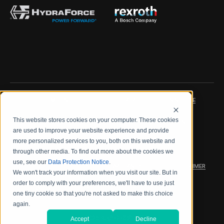
IMPRINT
DATA PROTECTION NOTICE
This website stores cookies on your computer. These cookies
LEGAL NOTICE
TERMS & CONDITIONS
are used to improve your website experience and provide
more personalized services to you, both on this website and
QUALITY CERTIFICATIONS
CODE OF CONDUCT
through other media. To find out more about the cookies we
use, see our
Data Protection Notice
.
PRODUCT SECURITY
WARRANTY/PRODUCT DISCLAIMER
We won't track your information when you visit our site. But in
order to comply with your preferences, we'll have to use just
WEB ACCESSIBILITY
one tiny cookie so that you're not asked to make this choice
again.
2026 海德拉福斯公司
Accept
Decline