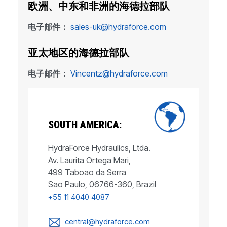
欧洲、中东和非洲的海德拉部队
电子邮件：
sales-uk@hydraforce.com
亚太地区的海德拉部队
电子邮件：
Vincentz@hydraforce.com
SOUTH AMERICA:
HydraForce Hydraulics, Ltda.
Av. Laurita Ortega Mari,
499 Taboao da Serra
Sao Paulo, 06766-360, Brazil
+55 11 4040 4087
central@hydraforce.com