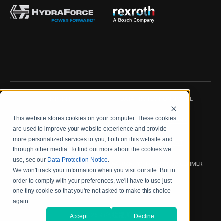
IMPRINT
DATA PROTECTION NOTICE
This website stores cookies on your computer. These cookies
LEGAL NOTICE
TERMS & CONDITIONS
are used to improve your website experience and provide
more personalized services to you, both on this website and
QUALITY CERTIFICATIONS
CODE OF CONDUCT
through other media. To find out more about the cookies we
use, see our
Data Protection Notice
.
PRODUCT SECURITY
WARRANTY/PRODUCT DISCLAIMER
We won't track your information when you visit our site. But in
order to comply with your preferences, we'll have to use just
WEB ACCESSIBILITY
one tiny cookie so that you're not asked to make this choice
again.
2026 海德拉福斯公司
Accept
Decline