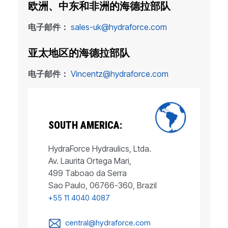
欧洲、中东和非洲的海德拉部队
电子邮件：
sales-uk@hydraforce.com
亚太地区的海德拉部队
电子邮件：
Vincentz@hydraforce.com
SOUTH AMERICA:
HydraForce Hydraulics, Ltda.
Av. Laurita Ortega Mari,
499 Taboao da Serra
Sao Paulo, 06766-360, Brazil
+55 11 4040 4087
central@hydraforce.com