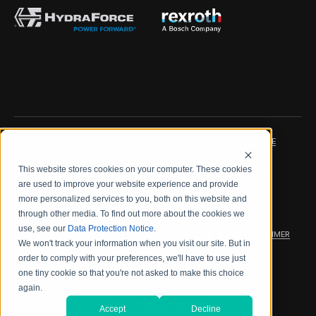
IMPRINT
DATA PROTECTION NOTICE
This website stores cookies on your computer. These cookies
LEGAL NOTICE
TERMS & CONDITIONS
are used to improve your website experience and provide
more personalized services to you, both on this website and
QUALITY CERTIFICATIONS
CODE OF CONDUCT
through other media. To find out more about the cookies we
use, see our
Data Protection Notice
.
PRODUCT SECURITY
WARRANTY/PRODUCT DISCLAIMER
We won't track your information when you visit our site. But in
order to comply with your preferences, we'll have to use just
WEB ACCESSIBILITY
one tiny cookie so that you're not asked to make this choice
again.
2026 海德拉福斯公司
Accept
Decline