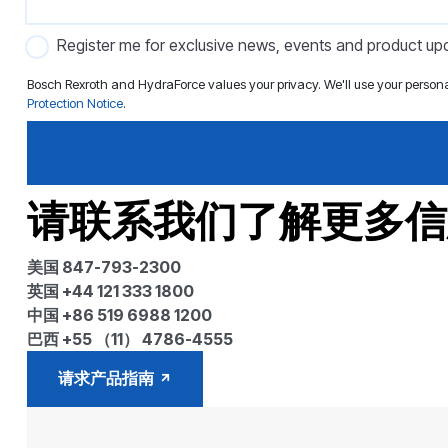
Register me for exclusive news, events and product up
Bosch Rexroth and HydraForce values your privacy. We'll use your person
Protection Notice
.
请联系我们了解更多信
美国 847-793-2300
英国 +44 121 333 1800
中国 +86 519 6988 1200
巴西 +55 （11） 4786-4555
请求产品指南