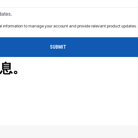
dates.
al information to manage your account and provide relevant product updates. Y
息。