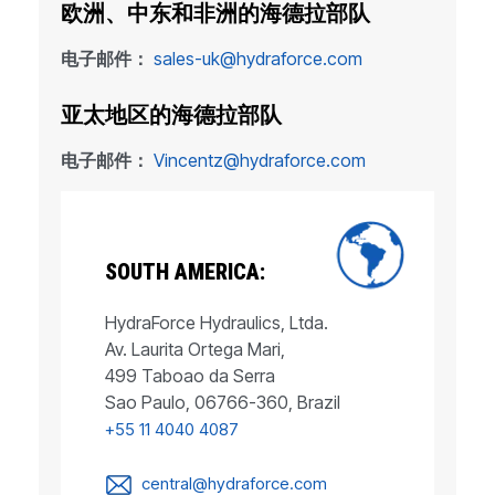
欧洲、中东和非洲的海德拉部队
电子邮件：
sales-uk@hydraforce.com
亚太地区的海德拉部队
电子邮件：
Vincentz@hydraforce.com
SOUTH AMERICA:
HydraForce Hydraulics, Ltda.
Av. Laurita Ortega Mari,
499 Taboao da Serra
Sao Paulo, 06766-360, Brazil
+55 11 4040 4087
central@hydraforce.com