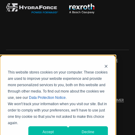
IMPRINT
DATA PROTECTION NOTICE
This website stores cookies on your computer. These cookies
LEGAL NOTICE
TERMS & CONDITIONS
are used to improve your website experience and provide
more personalized services to you, both on this website and
QUALITY CERTIFICATIONS
CODE OF CONDUCT
through other media. To find out more about the cookies we
use, see our
Data Protection Notice
.
PRODUCT SECURITY
WARRANTY/PRODUCT DISCLAIMER
We won't track your information when you visit our site. But in
order to comply with your preferences, we'll have to use just
WEB ACCESSIBILITY
one tiny cookie so that you're not asked to make this choice
again.
2026 海德拉福斯公司
Accept
Decline