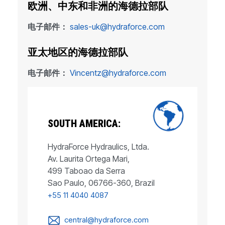
欧洲、中东和非洲的海德拉部队
电子邮件：
sales-uk@hydraforce.com
亚太地区的海德拉部队
电子邮件：
Vincentz@hydraforce.com
SOUTH AMERICA:
HydraForce Hydraulics, Ltda.
Av. Laurita Ortega Mari,
499 Taboao da Serra
Sao Paulo, 06766-360, Brazil
+55 11 4040 4087
central@hydraforce.com