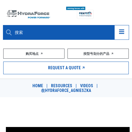
大约关于
购买地点
按型号划分的产品
产品
REQUEST A QUOTE
市场
HOME
|
RESOURCES
|
VIDEOS
|
在HYDRAFORCE_AGNIESZKA
资源
职业
在海德拉福斯工作 - 阿格涅什卡
DESIGN TOOLS