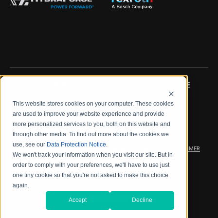
IMPRINT
DATA PROTECTION NOTICE
This website stores cookies on your computer. These cookies
LEGAL NOTICE
TERMS & CONDITIONS
are used to improve your website experience and provide
more personalized services to you, both on this website and
QUALITY CERTIFICATIONS
CODE OF CONDUCT
through other media. To find out more about the cookies we
use, see our
Data Protection Notice
.
PRODUCT SECURITY
WARRANTY/PRODUCT DISCLAIMER
We won't track your information when you visit our site. But in
order to comply with your preferences, we'll have to use just
WEB ACCESSIBILITY
one tiny cookie so that you're not asked to make this choice
again.
2026 海德拉福斯公司
Accept
Decline