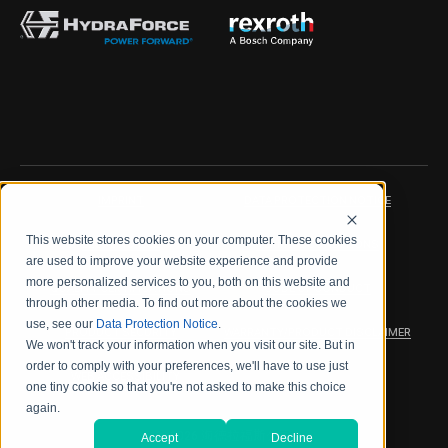
IMPRINT
DATA PROTECTION NOTICE
This website stores cookies on your computer. These cookies
LEGAL NOTICE
TERMS & CONDITIONS
are used to improve your website experience and provide
more personalized services to you, both on this website and
QUALITY CERTIFICATIONS
CODE OF CONDUCT
through other media. To find out more about the cookies we
use, see our
Data Protection Notice
.
PRODUCT SECURITY
WARRANTY/PRODUCT DISCLAIMER
We won't track your information when you visit our site. But in
order to comply with your preferences, we'll have to use just
WEB ACCESSIBILITY
one tiny cookie so that you're not asked to make this choice
again.
2026 海德拉福斯公司
Accept
Decline