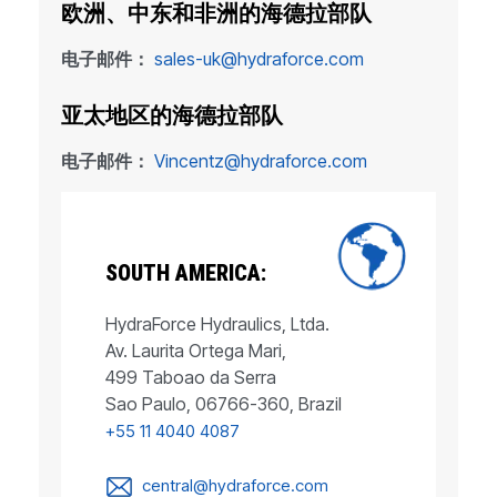
欧洲、中东和非洲的海德拉部队
电子邮件：
sales-uk@hydraforce.com
亚太地区的海德拉部队
电子邮件：
Vincentz@hydraforce.com
SOUTH AMERICA:
HydraForce Hydraulics, Ltda.
Av. Laurita Ortega Mari,
499 Taboao da Serra
Sao Paulo, 06766-360, Brazil
+55 11 4040 4087
central@hydraforce.com