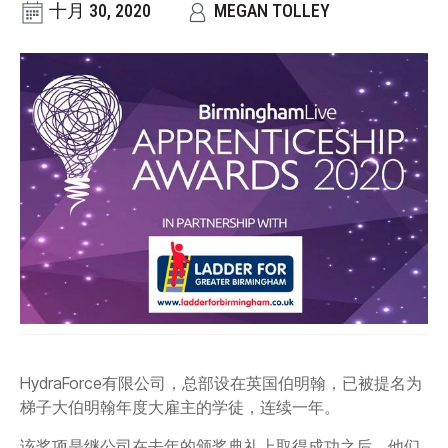
CONTACT
十月 30, 2020
MEGAN TOLLEY
购买地点
按型号划分的产品
REQUEST A QUOTE
HydraForce有限公司，总部设在英国伯明翰，已被提名为
梯子大伯明翰年度大雇主的学徒，连续一年。
该奖项是继公司在去年的颁奖典礼上取得成功之后，他们