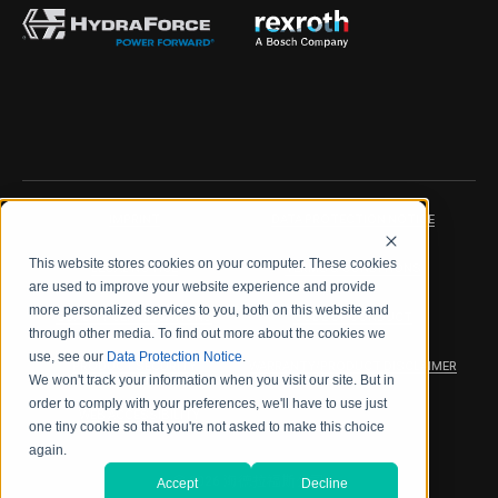
IMPRINT
DATA PROTECTION NOTICE
This website stores cookies on your computer. These cookies
LEGAL NOTICE
TERMS & CONDITIONS
are used to improve your website experience and provide
more personalized services to you, both on this website and
QUALITY CERTIFICATIONS
CODE OF CONDUCT
through other media. To find out more about the cookies we
use, see our
Data Protection Notice
.
PRODUCT SECURITY
WARRANTY/PRODUCT DISCLAIMER
We won't track your information when you visit our site. But in
order to comply with your preferences, we'll have to use just
WEB ACCESSIBILITY
one tiny cookie so that you're not asked to make this choice
again.
2026 海德拉福斯公司
Accept
Decline