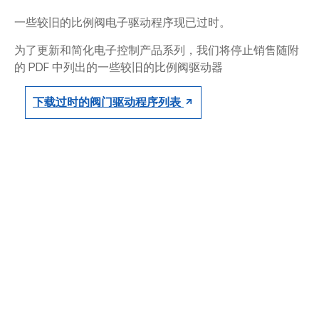
CONTACT
一些较旧的比例阀电子驱动程序现已过时。
购买地点
为了更新和简化电子控制产品系列，我们将停止销售随附
的 PDF 中列出的一些较旧的比例阀驱动器
按型号划分的产品
下载过时的阀门驱动程序列表
REQUEST A QUOTE