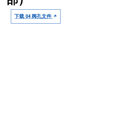
CONTACT
下载 04 阀孔文件
购买地点
按型号划分的产品
REQUEST A QUOTE