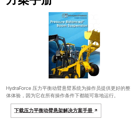
CONTACT
购买地点
按型号划分的产品
REQUEST A QUOTE
HydraForce 压力平衡动臂悬臂系统为操作员提供更好的整
体体验，因为它在所有操作条件下都能可靠地运行。
下载压力平衡动臂悬架解决方案手册