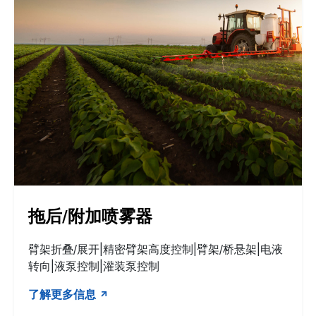
拖后/附加喷雾器
臂架折叠/展开|精密臂架高度控制|臂架/桥悬架|电液
转向|液泵控制|灌装泵控制
了解更多信息