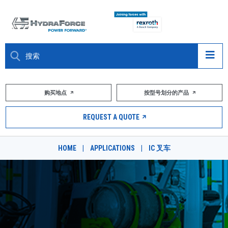
大约关于
购买地点
按型号划分的产品
产品
REQUEST A QUOTE
市场
HOME
|
APPLICATIONS
|
IC 叉车
资源
职业
DESIGN TOOLS