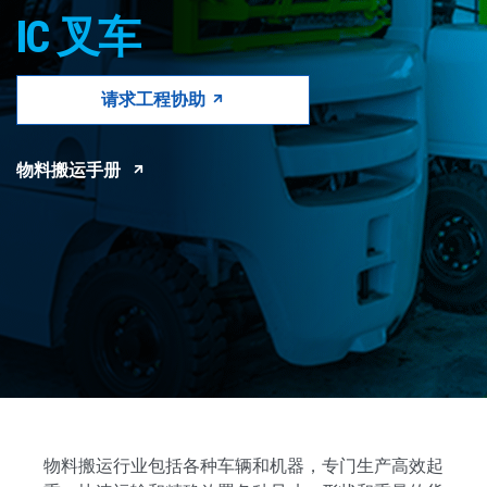
CONTACT
IC 叉车
购买地点
请求工程协助
按型号划分的产品
物料搬运手册
REQUEST A QUOTE
物料搬运行业包括各种车辆和机器，专门生产高效起