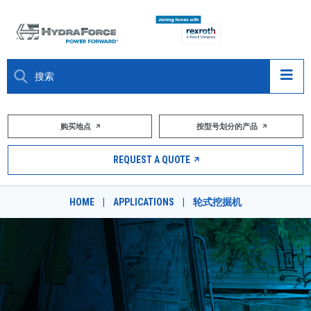
大约关于
购买地点
按型号划分的产品
产品
REQUEST A QUOTE
市场
HOME
|
APPLICATIONS
|
轮式挖掘机
资源
职业
DESIGN TOOLS