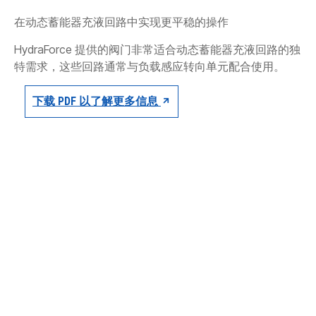
CONTACT
在动态蓄能器充液回路中实现更平稳的操作
购买地点
HydraForce 提供的阀门非常适合动态蓄能器充液回路的独
特需求，这些回路通常与负载感应转向单元配合使用。
按型号划分的产品
下载 PDF 以了解更多信息
REQUEST A QUOTE