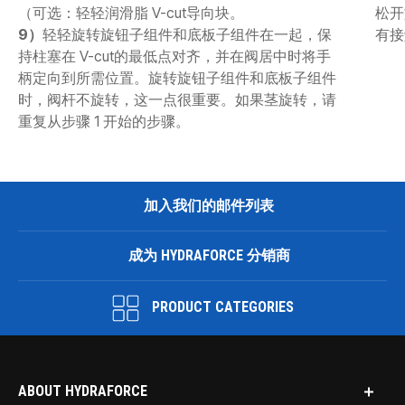
（可选：轻轻润滑脂 V-cut导向块。
松开
9）
轻轻旋转旋钮子组件和底板子组件在一起，保
有接
持柱塞在 V-cut的最低点对齐，并在阀居中时将手
柄定向到所需位置。旋转旋钮子组件和底板子组件
时，阀杆不旋转，这一点很重要。如果茎旋转，请
重复从步骤 1 开始的步骤。
加入我们的邮件列表
成为 HYDRAFORCE 分销商
PRODUCT CATEGORIES
ABOUT HYDRAFORCE