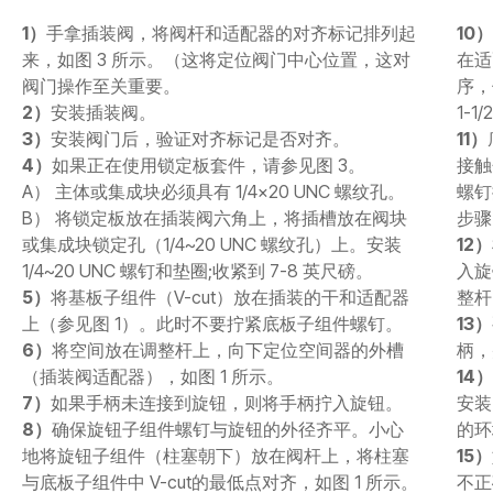
1）
手拿插装阀，将阀杆和适配器的对齐标记排列起
10）
来，如图 3 所示。（这将定位阀门中心位置，这对
在适
阀门操作至关重要。
序，
2）
安装插装阀。
1-1
3）
安装阀门后，验证对齐标记是否对齐。
11）
4）
如果正在使用锁定板套件，请参见图 3。
接触
A） 主体或集成块必须具有 1/4×20 UNC 螺纹孔。
螺钉
B） 将锁定板放在插装阀六角上，将插槽放在阀块
步骤
或集成块锁定孔（1/4~20 UNC 螺纹孔）上。安装
12）
1/4~20 UNC 螺钉和垫圈;收紧到 7-8 英尺磅。
入旋
5）
将基板子组件（V-cut）放在插装的干和适配器
整杆
上（参见图 1）。此时不要拧紧底板子组件螺钉。
13）
6）
将空间放在调整杆上，向下定位空间器的外槽
柄，
（插装阀适配器），如图 1 所示。
14）
7）
如果手柄未连接到旋钮，则将手柄拧入旋钮。
安装
8）
确保旋钮子组件螺钉与旋钮的外径齐平。小心
的环
地将旋钮子组件（柱塞朝下）放在阀杆上，将柱塞
15）
与底板子组件中 V-cut的最低点对齐，如图 1 所示。
不正