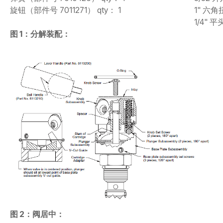
旋钮（部件号 7011271） qty： 1
1" 六
1/4"
图 1：分解装配：
图 2：阀居中：