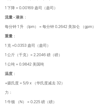
1 下降 = 0.00169 盎司（盎司）
流量 - 液体
：
每分钟 1 升 （lpm） = 每分钟 0.2642 美加仑 （gpm）
重量
：
1 克 =0.0353 盎司（盎司）
1 公斤（千克）= 2.2046 磅（磅）
1 公吨 = 0.9842 美国吨
温度
：
+摄氏度 = 5/9 x （华氏度减去 32）
力：
1 牛顿 （N） = 0.225 磅（磅）