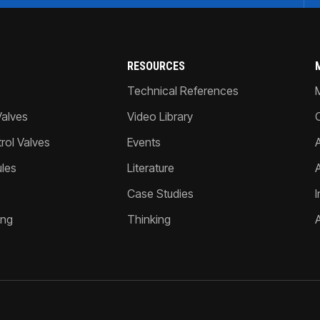
RESOURCES
Technical References
Valves
Video Library
ol Valves
Events
A
les
Literature
Case Studies
I
ing
Thinking