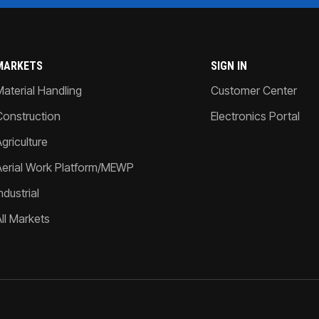
MARKETS
SIGN IN
Material Handling
Customer Center
Construction
Electronics Portal
griculture
Aerial Work Platform/MEWP
ndustrial
All Markets