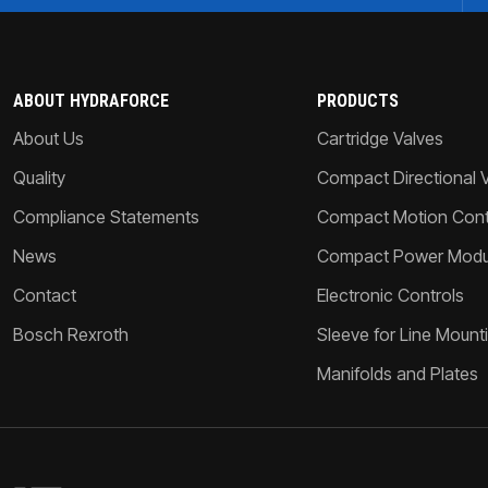
ABOUT HYDRAFORCE
PRODUCTS
About Us
Cartridge Valves
Quality
Compact Directional 
Compliance Statements
Compact Motion Contr
News
Compact Power Modu
Contact
Electronic Controls
Bosch Rexroth
Sleeve for Line Mount
Manifolds and Plates